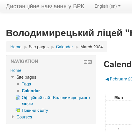
Дистанційне навчання у ВРК
English ‎(en)‎
Володимирецький ліцей "К
Home
▶︎
Site pages
▶︎
Calendar
▶︎
March 2024
Calend
NAVIGATION
Home
Site pages
◀︎
February 2
Tags
Calendar
Офіційний сайт Володимирецького
Mon
ліцею
Новини сайту
Courses
4