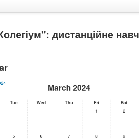
олегіум": дистанційне нав
ar
024
March 2024
Tue
Wed
Thu
Fri
Sat
1
2
5
6
7
8
9