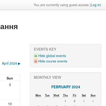
You are currently using guest access (
Log in
)
чання
EVENTS KEY
Hide global events
Hide course events
April 2024
▶︎
MONTHLY VIEW
Sun
3
FEBRUARY 2024
Mon
Tue
Wed
Thu
Fri
Sat
Sun
1
2
3
4
10