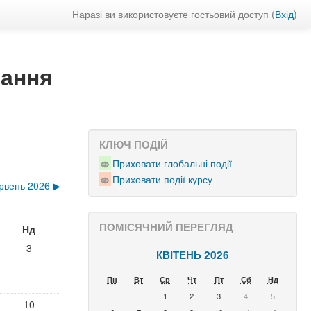
Наразі ви використовуєте гостьовий доступ (
Вхід
)
чання
КЛЮЧ ПОДІЙ
Приховати глобальні події
Приховати події курсу
рвень 2026
▶︎
ПОМІСЯЧНИЙ ПЕРЕГЛЯД
Нд
3
КВІТЕНЬ 2026
Пн
Вт
Ср
Чт
Пт
Сб
Нд
1
2
3
4
5
10