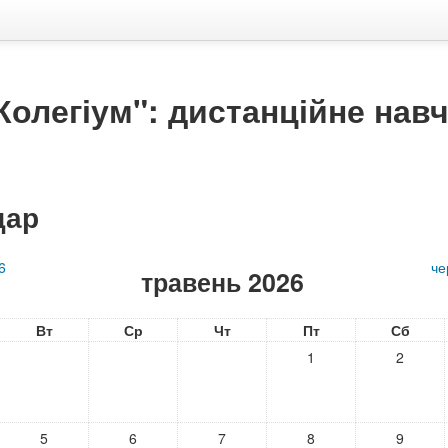
олегіум": дистанційне нав
дар
6
че
травень 2026
Вт
Ср
Чт
Пт
Сб
1
2
5
6
7
8
9