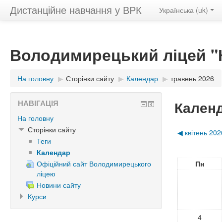
Дистанційне навчання у ВРК
Українська ‎(uk)‎
Володимирецький ліцей "К
На головну
▶︎
Сторінки сайту
▶︎
Календар
▶︎
травень 2026
Кален
НАВІГАЦІЯ
На головну
Сторінки сайту
◀︎
квітень 202
Теги
Календар
Офіційний сайт Володимирецького
Пн
ліцею
Новини сайту
Курси
4