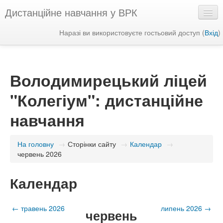
Дистанційне навчання у ВРК
Наразі ви використовуєте гостьовий доступ (
Вхід
)
Українська ‎(uk)‎
Володимирецький ліцей
"Колегіум": дистанційне
навчання
На головну
→
Сторінки сайту
→
Календар
→
червень 2026
Календар
←
травень 2026
липень 2026
→
червень