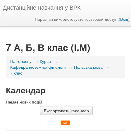
Дистанційне навчання у ВРК
Наразі ви використовуєте гостьовий доступ (
Вхід
)
7 А, Б, В клас (І.М)
На головну
→
Курси
→
Кафедра іноземної філології
→
Польська мова
→
7 клас
Календар
Немає нових подій
iCal