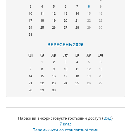
3
4
5
6
7
8
9
10
11
12
13
14
15
16
17
18
19
20
21
22
23
24
25
26
27
28
29
30
31
ВЕРЕСЕНЬ 2026
Пн
Вт
Ср
Чт
Пт
Сб
Нд
1
2
3
4
5
6
7
8
9
10
11
12
13
14
15
16
17
18
19
20
21
22
23
24
25
26
27
28
29
30
Наразі ви використовуєте гостьовий доступ (
Вхід
)
7 клас
Перемикнути до стандартної теми