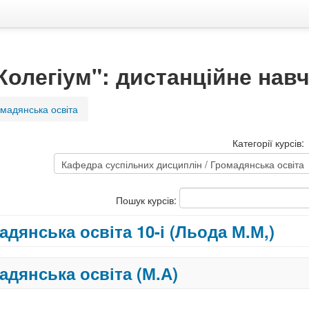
олегіум": дистанційне нав
мадянська освіта
Категорії курсів:
Пошук курсів:
адянська освіта 10-і (Льода М.М,)
адянська освіта (М.А)