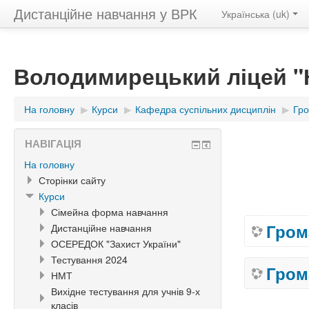
Дистанційне навчання у ВРК
Українська ‎(uk)‎
Володимирецький ліцей "К
На головну
▶︎
Курси
▶︎
Кафедра суспільних дисциплін
▶︎
Гро
НАВІГАЦІЯ
На головну
Сторінки сайту
Курси
Сімейна форма навчання
Гром
Дистанційне навчання
ОСЕРЕДОК "Захист України"
Тестування 2024
Гром
НМТ
Вихідне тестування для учнів 9-х
класів