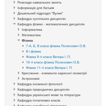
Розклади навчальних занять
Інформація для батьків
Дошкільний підрозділ "Вулик"
Кафедра суспільних дисциплін
Кафедра фізико - математичних дисциплін
Інформатика
Математика
Фізика
7-А, Б, В класи фізика Полюхович О.В.
8-і фізика
Фізика 9-ті класи Вегера І. П.
10-ті класи фізика Полюхович О.В.
Фізика 11-ті класи Вегера І. П.
Креслення - елементи нарисної геометрії
Астрономія
Кафедра іноземної філології
Кафедра природничих дисциплін
Кафедра української мови та літератури
Кафедра початкових класів
Кафедра зарубіжної літератури