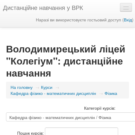
Дистанційне навчання у ВРК
Наразі ви використовуєте гостьовий доступ (
Вхід
)
Українська ‎(uk)‎
Володимирецький ліцей
"Колегіум": дистанційне
навчання
На головну
→
Курси
→
Кафедра фізико - математичних дисциплін
→
Фізика
Категорії курсів:
Пошук курсів: