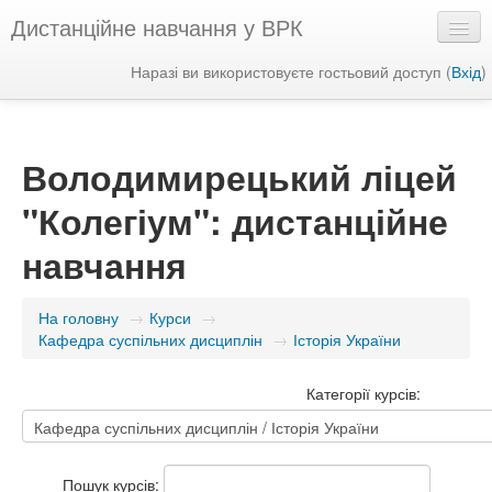
Дистанційне навчання у ВРК
Наразі ви використовуєте гостьовий доступ (
Вхід
)
Українська ‎(uk)‎
Володимирецький ліцей
"Колегіум": дистанційне
навчання
На головну
→
Курси
→
Кафедра суспільних дисциплін
→
Історія України
Категорії курсів:
Пошук курсів: