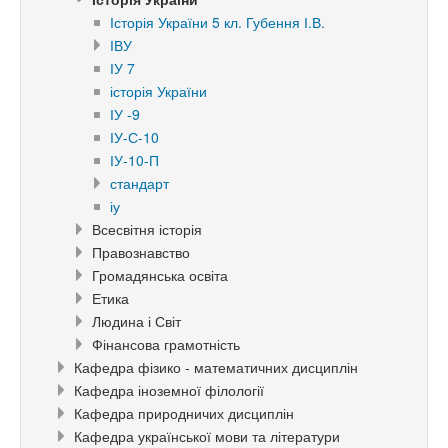
Історія України 5 кл. Губення І.В.
ІВУ
ІУ 7
історія України
ІУ -9
ІУ-С-10
ІУ-10-П
стандарт
іу
Всесвітня історія
Правознавство
Громадянська освіта
Етика
Людина і Світ
Фінансова грамотність
Кафедра фізико - математичних дисциплін
Кафедра іноземної філології
Кафедра природничих дисциплін
Кафедра української мови та літератури