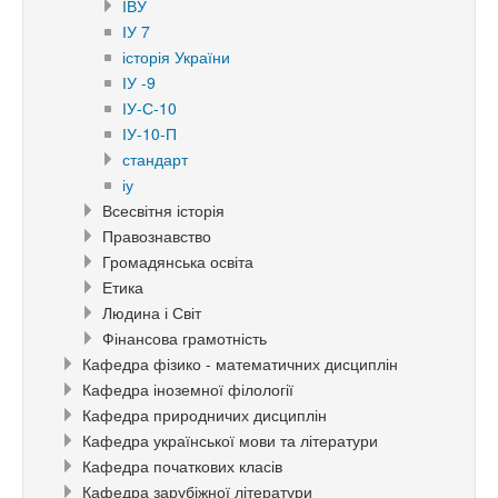
ІВУ
ІУ 7
історія України
ІУ -9
ІУ-С-10
ІУ-10-П
стандарт
іу
Всесвітня історія
Правознавство
Громадянська освіта
Етика
Людина і Світ
Фінансова грамотність
Кафедра фізико - математичних дисциплін
Кафедра іноземної філології
Кафедра природничих дисциплін
Кафедра української мови та літератури
Кафедра початкових класів
Кафедра зарубіжної літератури